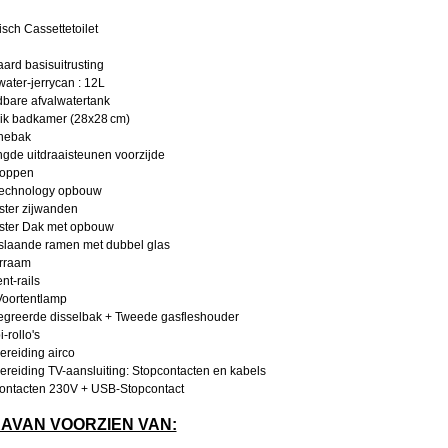
isch Cassettetoilet
ard basisuitrusting
ater-jerrycan : 12L
dbare afvalwatertank
ik badkamer (28x28 cm)
hebak
gde uitdraaisteunen voorzijde
oppen
echnology opbouw
ster zijwanden
ster Dak met opbouw
laande ramen met dubbel glas
rraam
nt-rails
oortentlamp
egreerde disselbak + Tweede gasfleshouder
rollo's
reiding airco
reiding TV-aansluiting: Stopcontacten en kabels
ontacten 230V + USB-Stopcontact
AVAN VOORZIEN VAN: