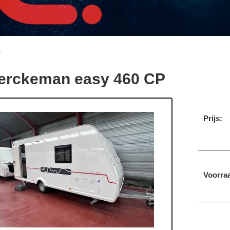
P
erckeman easy 460 CP
Prijs:
Voorraa