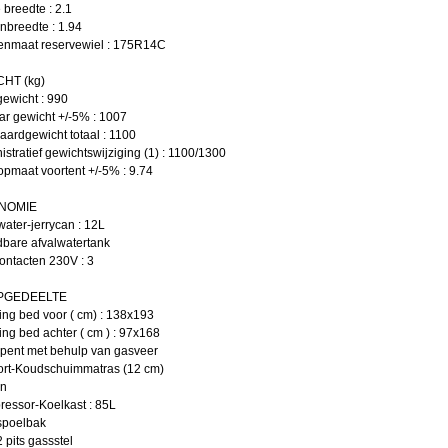
 breedte : 2.1
breedte : 1.94
nmaat reservewiel : 175R14C
HT (kg)
ewicht : 990
ar gewicht +/-5% : 1007
ardgewicht totaal : 1100
stratief gewichtswijziging (1) : 1100/1300
maat voortent +/-5% : 9.74
NOMIE
ater-jerrycan : 12L
dbare afvalwatertank
ntacten 230V : 3
PGEDEELTE
ng bed voor ( cm) : 138x193
ng bed achter ( cm ) : 97x168
pent met behulp van gasveer
rt-Koudschuimmatras (12 cm)
n
essor-Koelkast : 85L
poelbak
pits gassstel