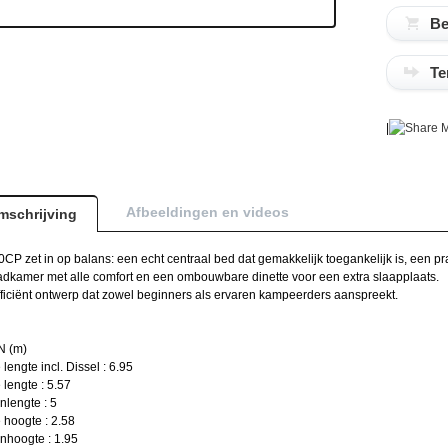
Te
|
M
Afbeeldingen en videos
mschrijving
CP zet in op balans: een echt centraal bed dat gemakkelijk toegankelijk is, een 
dkamer met alle comfort en een ombouwbare dinette voor een extra slaapplaats.
ficiënt ontwerp dat zowel beginners als ervaren kampeerders aanspreekt.
 (m)
 lengte incl. Dissel : 6.95
 lengte : 5.57
lengte : 5
 hoogte : 2.58
nhoogte : 1.95