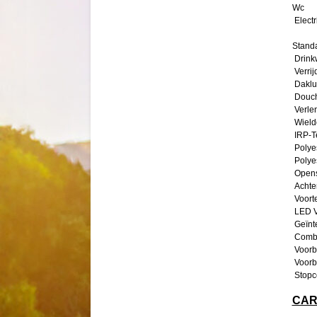
Wc
Electr
Standa
Drinkw
Verrij
Daklu
Douc
Verlen
Wield
IRP-T
Polye
Polye
Opens
Achte
Voorte
LED V
Geïnt
Combi-
Voorbe
Voorbe
Stopc
CAR