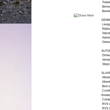
Totale
Binnen
Bande
|
Meer
GEWIC
Leegg
Rijkla
Standa
Admini
Omloop
AUTO
Drinkw
Verrij
Stopco
SLAA
Afmeti
Afmeti
Bed o
Comfo
Keuke
Compr
RVS s
RVS 2 