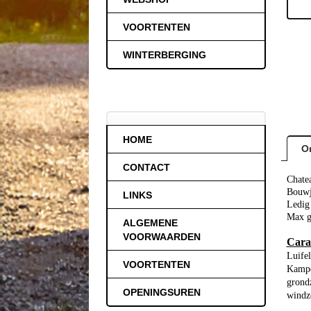
VOORTENTEN
WINTERBERGING
HOME
O
CONTACT
Chate
Bouwj
LINKS
Ledig
Max g
ALGEMENE
VOORWAARDEN
Carav
Luifel
VOORTENTEN
Kampee
grondz
OPENINGSUREN
windz