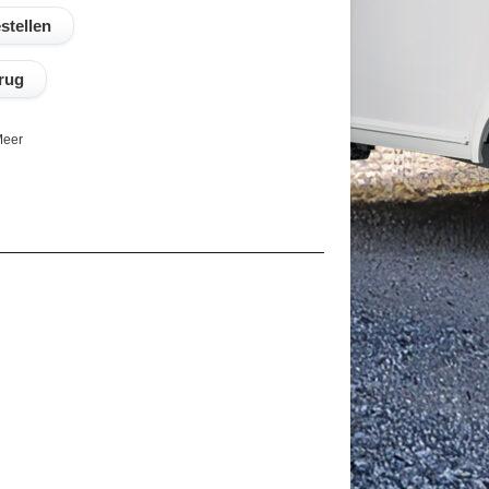
rug
eer