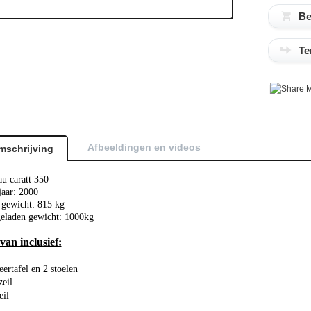
Te
|
M
Afbeeldingen en videos
mschrijving
au caratt 350
aar: 2000
 gewicht: 815 kg
eladen gewicht: 1000kg
an inclusief:
rtafel en 2 stoelen
eil
eil